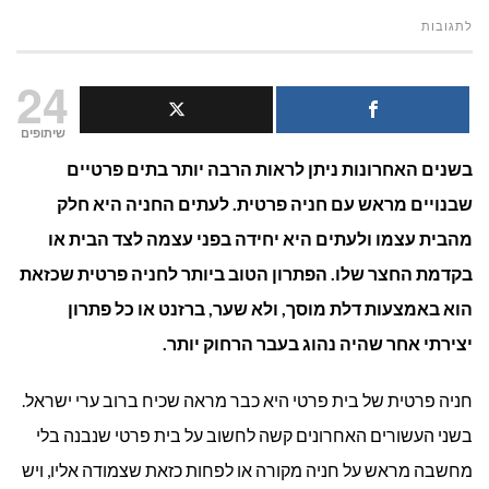
על
לתגובות
מהם
24
היתרונות
שיתופים
בשנים האחרונות ניתן לראות הרבה יותר בתים פרטיים
של
שבנויים מראש עם חניה פרטית. לעתים החניה היא חלק
דלתות
מהבית עצמו ולעתים היא יחידה בפני עצמה לצד הבית או
מוסך
בקדמת החצר שלו. הפתרון הטוב ביותר לחניה פרטית שכזאת
הוא באמצעות דלת מוסך, ולא שער, ברזנט או כל פתרון
(GARAGE
יצירתי אחר שהיה נהוג בעבר הרחוק יותר.
DOORS)
חניה פרטית של בית פרטי היא כבר מראה שכיח ברוב ערי ישראל.
?
בשני העשורים האחרונים קשה לחשוב על בית פרטי שנבנה בלי
מחשבה מראש על חניה מקורה או לפחות כזאת שצמודה אליו, ויש