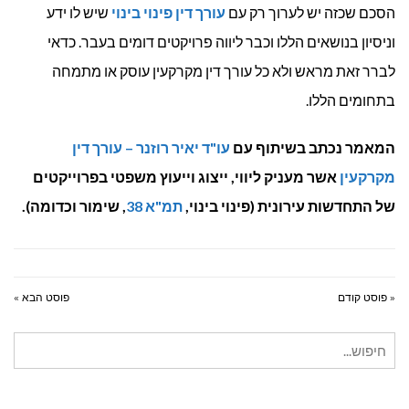
הסכם שכזה יש לערוך רק עם
עורך דין פינוי בינוי
שיש לו ידע
וניסיון בנושאים הללו וכבר ליווה פרויקטים דומים בעבר. כדאי
לברר זאת מראש ולא כל עורך דין מקרקעין עוסק או מתמחה
בתחומים הללו.
המאמר נכתב בשיתוף עם
עו"ד יאיר רוזנר – עורך דין
מקרקעין
אשר מעניק ליווי, ייצוג וייעוץ משפטי בפרוייקטים
של התחדשות עירונית (פינוי בינוי,
תמ"א 38
, שימור וכדומה).
« פוסט קודם
פוסט הבא »
חיפוש
עבור: