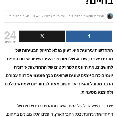
בחיים?
על
מערכת חדשות רמלה לוד
26 ביולי 2023
11:48
סגור לתגובות
איך
24
בוחרים
שיתופים
התחדשות עירונית היא רעיון נפלא לחיזוק הבטיחות של
יזם
מבנים ישנים, שדרוג של חזות פני העיר ושיפור איכות החיים
בפרויק
לתושבים. את היוזמה לפרויקטים של התחדשות עירונית
התחדש
יוזמים לרוב יזמים שונים שרואים בכך פוטנציאל רווח עבורם.
הדבר מקובל והגיוני אך חשוב מאוד לבחור יזם שמתאים לכם
עירונית
ולהימנע מטעויות.
ונשארי
יש היום היצע גדול של יזמים אשר מתמחים בפרויקטים של
בחיים?
התחדשות עירונית בכל רחבי הארץ. היזמים הללו מבינים בתחום,