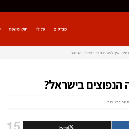
מבזקים
פלילי
חוק ומשפט
ע
סיה: איך לעשות סדר בחיסכון החשוב ביותר שלך?
 הנפוצים בישראל?
על
גור לתגובות
מהם
15
Tweet
טיפולי