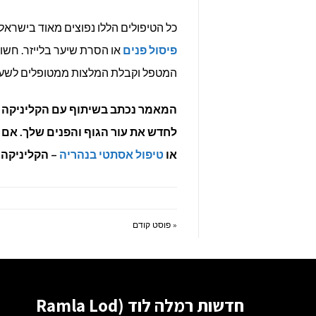
כל הטיפולים הללו נפוצים מאוד בישרא
פיסול פנים
או הסרת שיער בלייזר. חשו
המטפל וקבלת המלצות ממטופלים לשע
המאמר נכתב בשיתוף עם הקליניקה של D-SHINY אשר מ
לחדש את עור הגוף והפנים שלך. א
או
טיפול אסתטי בנהריה
– הקליניקה של D-SHINY היא
« פוסט קודם
חדשות רמלה לוד (Ramla Lod