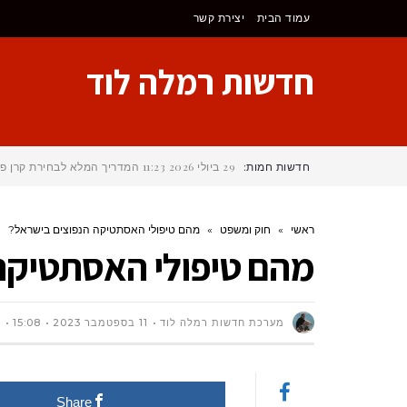
לתוכן
עמוד הבית
יצירת קשר
חדשות רמלה לוד
חדשות חמות:
29 ביולי 2026
11:23
המדריך המלא לבחירת קרן פנ
ראשי
»
חוק ומשפט
»
מהם טיפולי האסתטיקה הנפוצים בישראל?
מהם טיפולי האסתטיקה
מערכת חדשות רמלה לוד
11 בספטמבר 2023
15:08
ס
Share