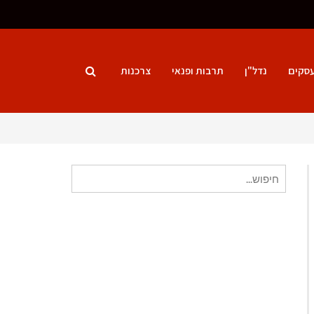
סקים
נדל"ן
תרבות ופנאי
צרכנות
חיפוש
עבור: