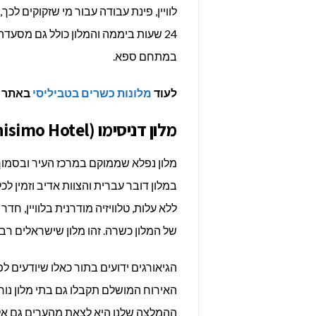
לוויין, פינת עבודה עבור מי שזקוקים לכ
24 שעות ביממה והמלון כולל גם מסעד
במתחם ספא.
לעוד
מלונות כשרים בטביליסי
באתר Kosher Travel >>>
מלון דניסימו (Danisimo Hotel)
מלון נפלא שממוקם במרכז העיר ובסמוך
במלון דובר עברית והצוות אדיב וזמין לכ
ללא עלות, טלוויזיה מודרנית בלוויין, 
של המלון כשרה. זהו מלון שישראלים רב
הגיאורגים ידועים בתור כאלו שיודעים 
האירוח המושלם תקבלו גם בתי מלון נוח
ההמלצה שלנו היא לצאת מהערים גם אל 