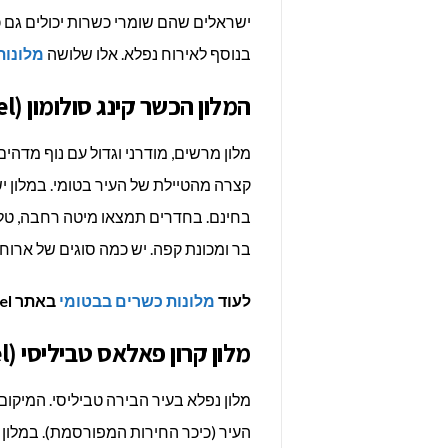
ישראלים שהם שומרי כשרות יכולים גם 
בנוסף לאירוח נפלא. אלו שלושה
מלונות
המלון הכשר קינג סולומון (King Solomon Kosher Hotel)
מלון מרשים, מודרני וגדול עם נוף מדה
קצרה מהטיילת של העיר בטומי. במלון י
בחינם. בחדרים תמצאו מיטה רחבה, טלווי
בר ומכונת קפה. יש כמה סוגים של ארוח
לעוד
מלונות כשרים בבטומי
באתר Kosher Travel >>>
מלון קרון פאלאס טביליסי (Cron Palace kosher Tbilisi Hotel)
מלון נפלא בעיר הבירה טביליסי. המיקו
העיר (כיכר החירות המפורסמת). במלון ת