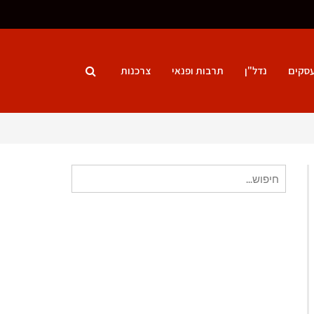
סקים
נדל"ן
תרבות ופנאי
צרכנות
חיפוש
עבור: