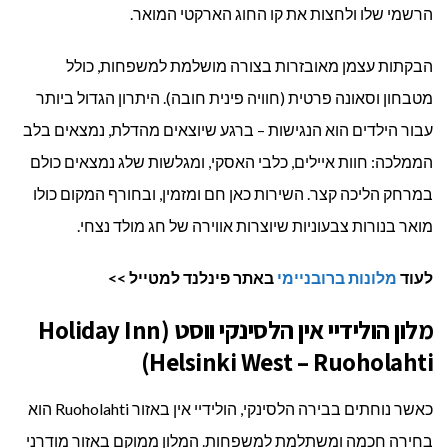
הרשמי שלו ולחצות את קו החוג הארקטי המואר.
הבקתות עצמן מאובזרות בצורה מושלמת למשפחות, כולל
מטבחון וסאונה פרטית (חוויה פינית חובה). היתרון הגדול ביותר
עבור הילדים הוא הנגישות – ברגע שיוצאים מהדלת, נמצאים בלב
הממלכה: חוות איילים, כלבי האסקי, ומגלשות שלג נמצאים כולם
במרחק הליכה קצר. השירות כאן חם ומזמין, ובחורף המקום כולו
מואר בנורות צבעוניות שיוצרות אווירה של חג מולד נצחי.
לעוד
מלונות ברובניימי
באתר פינלנד למטייל >>
מלון הולידיי אין הלסינקי ווסט (Holiday Inn
Helsinki West – Ruoholahti)
כאשר נוחתים בבירה הלסינקי, הולידיי אין באזור Ruoholahti הוא
בחירה חכמה ומשתלמת למשפחות. המלון ממוקם באזור מודרני