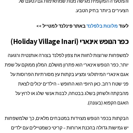
והמסעדה המקומית מגישה מנות שמתאימות גם לטעם של
הצעירים ביותר בחיק הטבע.
לעוד
מלונות בלפלנד
באתר פינלנד למטייל >>
כפר הנופש אינארי (Holiday Village Inari)
למשפחות שרוצות לחוות את צפון לפלנד בצורה אותנטית ורגועה
יותר, כפר הנופש אינארי הוא פתרון מושלם. המלון ממוקם על שפת
אגם אינארי המיתולוגי ומציע בקתות עץ מסורתיות הפרוסות על
פני שטח רחב. כאן היופי הוא החופש – הילדים יכולים לצאת
מהבקתה ולשחק בשלג בבטחה, לבנות אנשי שלג או לרוץ על
האגם הקפוא (בעונה).
הבקתות בכפר הנופש מצוידות במטבחים מלאים, כך שלמשפחות
יש גמישות גדולה בהכנת ארוחות – קריטי כשמטיילים עם ילדים