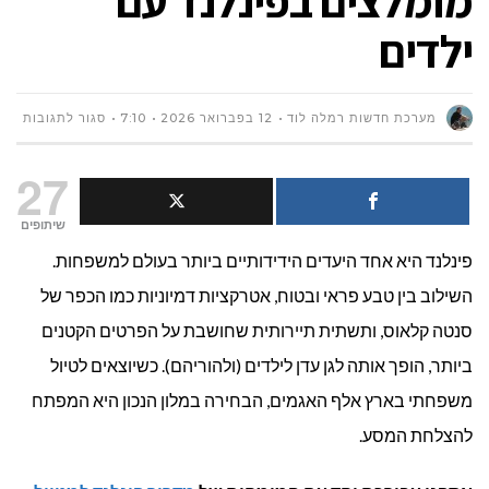
מומלצים בפינלנד עם
ילדים
על
מערכת חדשות רמלה לוד
12 בפברואר 2026
7:10
סגור לתגובות
חופ
27
משפ
שיתופים
פינלנד היא אחד היעדים הידידותיים ביותר בעולם למשפחות.
מהסר
השילוב בין טבע פראי ובטוח, אטרקציות דמיוניות כמו הכפר של
6
סנטה קלאוס, ותשתית תיירותית שחושבת על הפרטים הקטנים
מלונ
ביותר, הופך אותה לגן עדן לילדים (ולהוריהם). כשיוצאים לטיול
משפחתי בארץ אלף האגמים, הבחירה במלון הנכון היא המפתח
מומל
להצלחת המסע.
בפינ