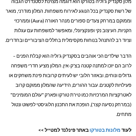
מלון סקנדיק ג'וליה בטורקו הוא דוגמה מצוינת לסטנדרט הגבוה
של רשת סקנדיק בכל הנוגע לאירוח משפחות. המלון מודרני, מואר
וממוקם במרחק צעדים ספורים מנהר האורה (Aura) וממרכזי
הקניות. העיצוב נקי ופונקציונלי, ומאפשר למשפחות עם עגלות
וציוד רב להתנהל בנוחות מקסימלית בחללים הציבוריים ובחדרים.
הדבר שילדים הכי אוהבים בסקנדיק ג'וליה הוא קבלת הפנים –
לרוב הם יזכו למתנה קטנה בצ'ק-אין. המלון מציע חדרי משפחה
גדולים ונוחים, ובאזור הלובי יש לעיתים קרובות פינת משחקים או
פעילויות לקטנים. עבור ההורים, הידיעה שהמלון ממוקם קרוב
לאטרקציות המרכזיות כמו טירת טורקו ופארק "עולם המומינים"
(במרחק נסיעה קצר), הופכת את התכנון הלוגיסטי לפשוט ונטול
מתחים.
לעוד
מלונות בטורקו
באתר פינלנד למטייל >>