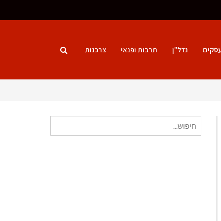
סקים
נדל"ן
תרבות ופנאי
צרכנות
חיפוש
עבור: