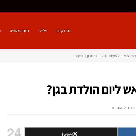
מבזקים
פלילי
חוק ומשפט
ע
סיה: איך לעשות סדר בחיסכון החשוב ביותר שלך
אש ליום הולדת בגן?
על
סגור לתגובות
איך
24
Tweet
להכין