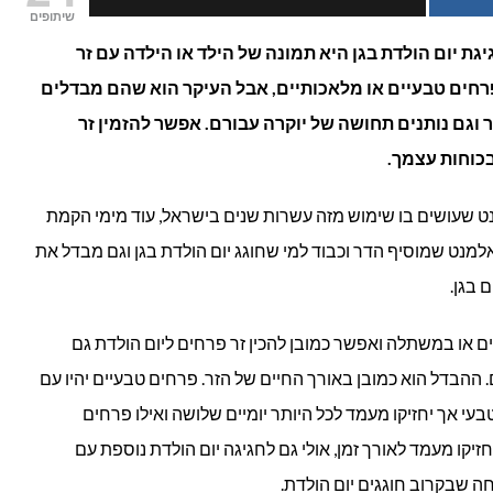
שיתופים
זר
ת יום הולדת בגן היא תמונה של הילד או הילדה עם זר
פרחים טבעיים או מלאכותיים, אבל העיקר הוא שהם מבדלים
פרחים
 וגם נותנים תחושה של יוקרה עבורם. אפשר להזמין זר
לראש
בכוחות עצמך.
ליום
מנט שעושים בו שימוש מזה עשרות שנים בישראל, עוד מימי הקמת
הולדת
אלמנט שמוסיף הדר וכבוד למי שחוגג יום הולדת בגן וגם מבדל את
 בגן.
בגן?
ם או במשתלה ואפשר כמובן להכין זר פרחים ליום הולדת גם
ההבדל הוא כמובן באורך החיים של הזר. פרחים טבעיים יהיו עם
י אך יחזיקו מעמד לכל היותר יומיים שלושה ואילו פרחים
יחזיקו מעמד לאורך זמן, אולי גם לחגיגה יום הולדת נוספת עם
 שבקרוב חוגגים יום הולדת.