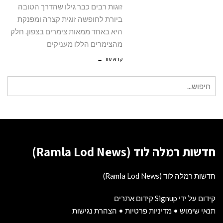
בלבד
זוגות רבים כבר גילו שהדרך הטובה
ביורת לחופשה זוגית קצרה ומפנקת
היא באחד ממאות צימרים בצפון. חלק
מהצימרים הללו מעניקים
קרא עוד ←
חיפוש
עבור:
חדשות רמלה לוד (Ramla Lod News)
חדשות רמלה לוד (Ramla Lod News)
קידום על ידי Signup קידום אתרים
תנאי שימוש
•
מדיניות פרטיות
•
הצהרת נגישות