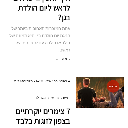
לראש ליום הולדת
לראש
בגן?
ליום
הולדת
אחת המזכרות האהובות ביותר של
בגן?
חגיגת יום הולדת בגן היא תמונה של
הילד או הילדה עם זר פרחים על
ראשם.
קרא עוד ←
על
4 באוקטובר 2023
14:32
סגור לתגובות
צרכנות
7
צימרים
מערכת חדשות רמלה לוד
יוקרתיים
7 צימרים יוקרתיים
בצפון
בצפון לזוגות בלבד
לזוגות