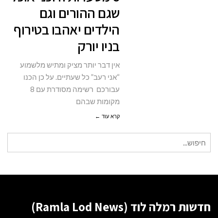
שגם ההורים וגם
שגם
הילדים יאהבו בטירוף
ההורים
בניו יורק
וגם
הילדים
אין דבר יותר מציק ומתיש מלשמוע
יאהבו
“אני רעב” כל שעתיים. על כן הכנו
בטירוף
עבורכם רשימה מסודרת עם 8
בניו
מקומות שבהם
יורק
קרא עוד ←
חיפוש
עבור:
חדשות רמלה לוד (Ramla Lod News)