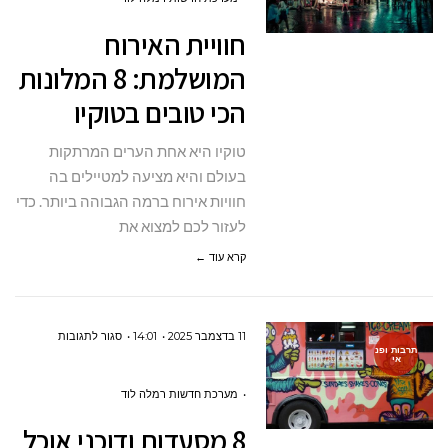
המושלמת:
חוויית האירוח
8
המושלמת: 8 המלונות
המלונות
הכי טובים בטוקיו
הכי
טובים
טוקיו היא אחת הערים המרתקות
בטוקיו
בעולם והיא מציעה למטיילים בה
חוויות אירוח ברמה הגבוהה ביותר. כדי
לעזור לכם למצוא את
קרא עוד ←
על
11 בדצמבר 2025
14:01
סגור לתגובות
תרבות ופנ
אי
8
מסעדות
מערכת חדשות רמלה לוד
ודוכני
8 מסעדות ודוכני אוכל
אוכל